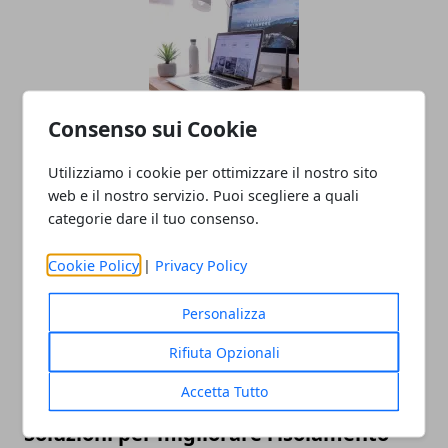
Consenso sui Cookie
Oltre il Sito Web: Come un'agenzia Web
Utilizziamo i cookie per ottimizzare il nostro sito
trasforma la tua presenza digitale
web e il nostro servizio. Puoi scegliere a quali
24/06/2025
categorie dare il tuo consenso.
Cookie Policy
|
Privacy Policy
Personalizza
Rifiuta Opzionali
Accetta Tutto
Soluzioni per migliorare l’isolamento