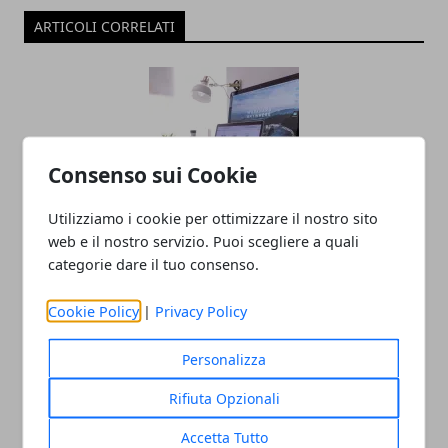
ARTICOLI CORRELATI
Consenso sui Cookie
Utilizziamo i cookie per ottimizzare il nostro sito
web e il nostro servizio. Puoi scegliere a quali
Oltre il Sito Web: Come un'agenzia Web
categorie dare il tuo consenso.
trasforma la tua presenza digitale
24/06/2025
Cookie Policy
|
Privacy Policy
Personalizza
Rifiuta Opzionali
Accetta Tutto