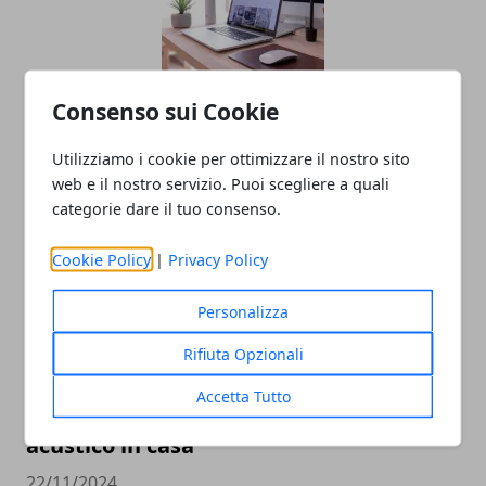
Consenso sui Cookie
Oltre il Sito Web: Come un'agenzia Web
trasforma la tua presenza digitale
Utilizziamo i cookie per ottimizzare il nostro sito
24/06/2025
web e il nostro servizio. Puoi scegliere a quali
categorie dare il tuo consenso.
Cookie Policy
|
Privacy Policy
Personalizza
Rifiuta Opzionali
Accetta Tutto
Soluzioni per migliorare l’isolamento
acustico in casa
22/11/2024