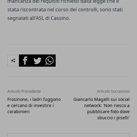
mancanza dei requisiti richiesti dalla legge che è
stata riscontrata nel corso dei controlli, sono stati
segnalati all'ASL di Cassino.
Facebook
Twitter
Whatsapp
Articolo Precedente
Articolo Successivo
Frosinone, i ladri fuggono
Giancarlo Magalli sui social
e cercano di investire i
network: 'Non riesco a
carabinieri
pubblicare foto dove
sbuccio i piselli'