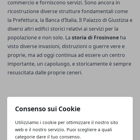
commercio e forniscono servizi. Sono ancora in
ricostruzione diverse strutture fondamentali come
la Prefettura, la Banca d’Italia, Il Palazzo di Giustizia e
diversi altri edifici storici relativi ai servizi per la
popolazione e non solo. La
storia di Frosinone
ha
visto diverse invasioni, distruzioni o guerre vere e
proprie, ma ad oggi continua ad essere un centro
importante, un capoluogo, e storicamente è sempre
resuscitata dalle proprie ceneri.
Consenso sui Cookie
Facebook
Twitter
Whatsapp
Utilizziamo i cookie per ottimizzare il nostro sito
web e il nostro servizio. Puoi scegliere a quali
categorie dare il tuo consenso.