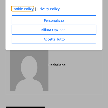
Articolo Precedente
Articolo Successivo
Cookie Policy
|
Privacy Policy
Oggetti per rendere una
Formazione dei più
casa smart: cosa
importanti giocatori del
Personalizza
comprare?
Frosinone Calcio di tutti i
tempi
Rifiuta Opzionali
Accetta Tutto
Redazione