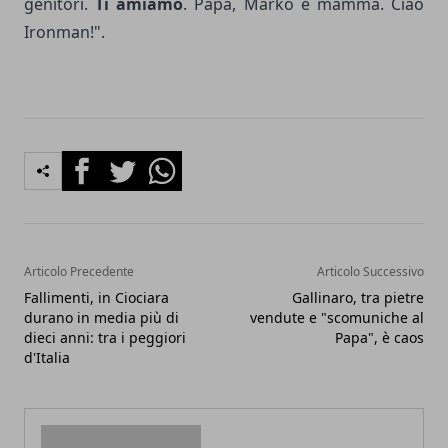
genitori.
Ti amiamo
. Papà, Marko e mamma. Ciao
Ironman!".
Facebook
Twitter
Whatsapp
Articolo Precedente
Articolo Successivo
Fallimenti, in Ciociara
Gallinaro, tra pietre
durano in media più di
vendute e "scomuniche al
dieci anni: tra i peggiori
Papa", è caos
d'Italia