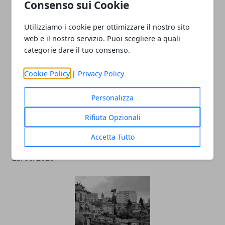
Consenso sui Cookie
Frosinone, arte e storia
Utilizziamo i cookie per ottimizzare il nostro sito
25/06/2020
web e il nostro servizio. Puoi scegliere a quali
categorie dare il tuo consenso.
Cookie Policy
|
Privacy Policy
Personalizza
Rifiuta Opzionali
Accetta Tutto
Cinema a Frosinone: quale scegliere?
23/06/2020