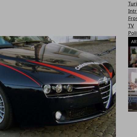
Tur
Int
Fro
TV
Poli
AR