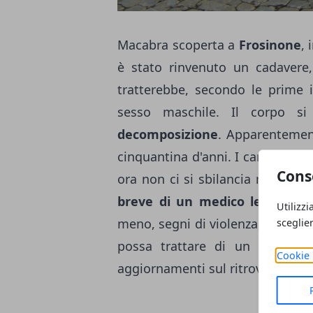
Macabra scoperta a
Frosinone
, 
è stato rinvenuto un cadavere,
tratterebbe, secondo le prime i
sesso maschile. Il corpo si
decomposizione
. Apparentemen
cinquantina d'anni. I carabinieri
Cons
ora non ci si sbilancia riguardo 
breve di un medico legale
che
Utilizzi
meno, segni di violenza, e se qui
sceglie
possa trattare di un decesso 
Cookie 
aggiornamenti sul ritrovamento.