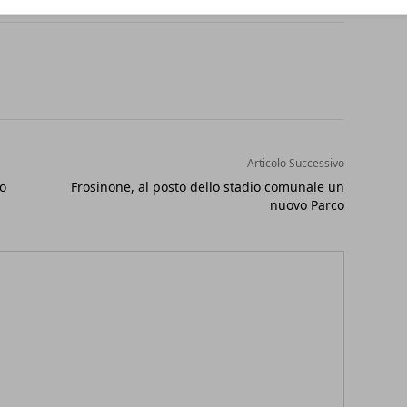
Articolo Successivo
no
Frosinone, al posto dello stadio comunale un
nuovo Parco