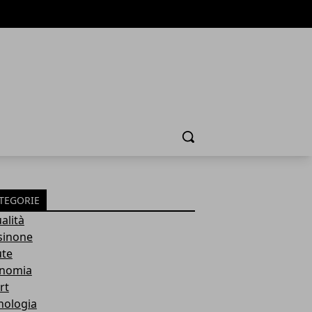
Cerca
TEGORIE
alità
sinone
ute
nomia
rt
nologia