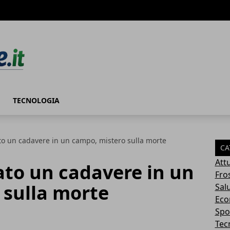
TECNOLOGIA
to un cadavere in un campo, mistero sulla morte
CA
Attu
ato un cadavere in un
Fro
 sulla morte
Sal
Eco
Spo
Tec