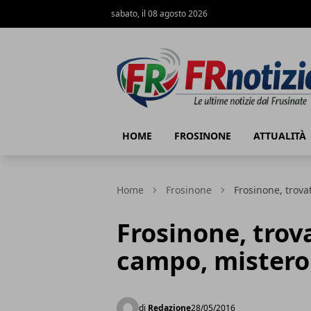
sabato, il 08 agosto 2026
FRnotizie
HOME
FROSINONE
ATTUALITÀ
Home
Frosinone
Frosinone, trova
Frosinone, trov
campo, mistero
di
Redazione
28/05/2016