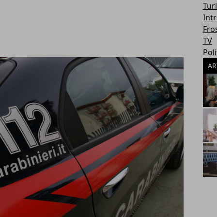
Tur
Int
Fro
TV
Poli
AR