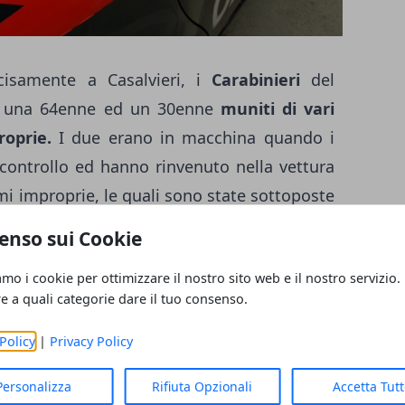
ecisamente a Casalvieri, i
Carabinieri
del
o una 64enne ed un 30enne
muniti di vari
roprie.
I due erano in macchina quando i
 controllo ed hanno rinvenuto nella vettura
mi improprie, le quali sono state sottoposte
riti in stato di libertà. Un
19enne di Sora
,
enso sui Cookie
 possesso di
pistola a gas
riproduzione della
amo i cookie per ottimizzare il nostro sito web e il nostro servizio.
tappo rosso. La pistola a gas è stata
re a quali categorie dare il tuo consenso.
è stato deferito per "porto d'arma ad aria
otivo". Il sequestro è stato compiuto dai
Policy
|
Privacy Policy
alvieri.
Personalizza
Rifiuta Opzionali
Accetta Tut