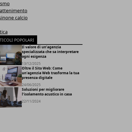
ismo
rattenimento
sinone calcio
tica
TICOLI POPOLARI
Il valore di un’agenzia
specializzata che sa interpretare
ogni esigenza
13/12/2025
Oltre il Sito Web: Come
un'agenzia Web trasforma la tua
presenza digitale
24/06/2025
Soluzioni per migliorare
l’isolamento acustico in casa
22/11/2024