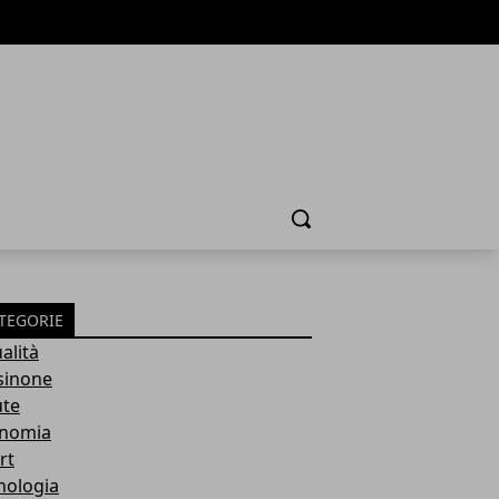
Cerca
TEGORIE
alità
sinone
ute
nomia
rt
nologia