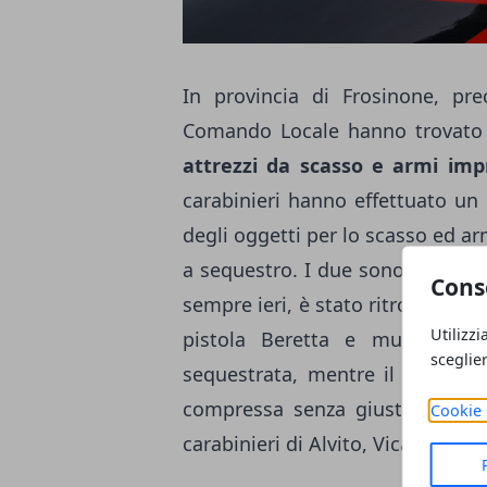
In provincia di Frosinone, pr
Comando Locale hanno trovat
attrezzi da scasso e armi imp
carabinieri hanno effettuato un
degli oggetti per lo scasso ed ar
a sequestro. I due sono stati defe
Cons
sempre ieri, è stato ritrovato in
Utilizzi
pistola Beretta e munita di 
sceglie
sequestrata, mentre il ragazzo 
compressa senza giustificato m
Cookie 
carabinieri di Alvito, Vicalvi e Cas