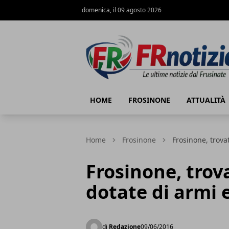
domenica, il 09 agosto 2026
FRnotizie
HOME
FROSINONE
ATTUALITÀ
Home
Frosinone
Frosinone, trova
Frosinone, trov
dotate di armi 
di
Redazione
09/06/2016