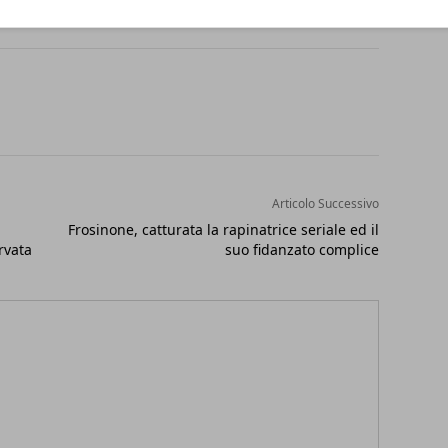
Articolo Successivo
Frosinone, catturata la rapinatrice seriale ed il
rvata
suo fidanzato complice