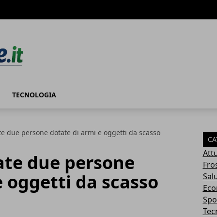
TECNOLOGIA
te due persone dotate di armi e oggetti da scasso
CA
Attu
ate due persone
Fro
e oggetti da scasso
Sal
Eco
Spo
Tec