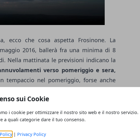
ia, ecco che cosa aspetta Frosinone. La
 maggio 2016, ballerà fra una minima di 8
. Nella mattinata le previsioni indicano la
 annuvolamenti verso pomeriggio e sera,
n tempaccio nel pomeriggio, forse anche
la sera. Per quanto concerne i venti, avremo
enso sui Cookie
Nord-est in mattinata (intensità 4 km/h) e
 da sud-ovest (intensità 10 km/h). La
amo i cookie per ottimizzare il nostro sito web e il nostro servizio.
strata verso le ore 14 e sarà di 20 gradi.
re a quali categorie dare il tuo consenso.
ncia nuvoloso,
con temperature minime
Policy
|
Privacy Policy