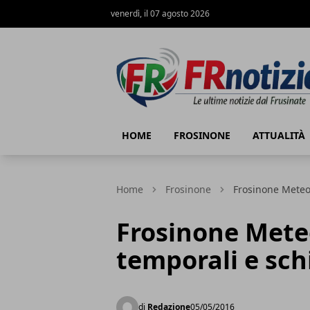
venerdì, il 07 agosto 2026
FRnotizie
HOME
FROSINONE
ATTUALITÀ
Home
Frosinone
Frosinone Meteo,
Frosinone Meteo
temporali e sch
di
Redazione
05/05/2016