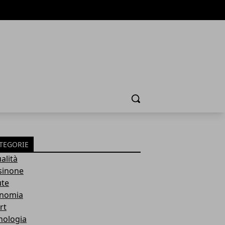
Cerca
TEGORIE
alità
sinone
ute
nomia
rt
nologia