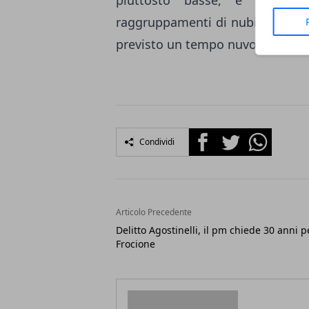
piuttosto basse, e tendenz
raggruppamenti di nubi nel pome
previsto un tempo nuvoloso, saba
Facebook
Twitter
Whatsapp
Condividi
Articolo Precedente
Delitto Agostinelli, il pm chiede 30 anni p
Frocione