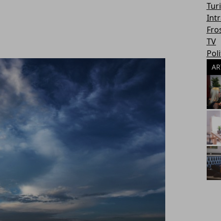
Tur
Int
Fro
TV
Poli
AR