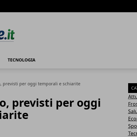
TECNOLOGIA
 previsti per oggi temporali e schiarite
CA
Attu
, previsti per oggi
Fro
iarite
Sal
Eco
Spo
Tec