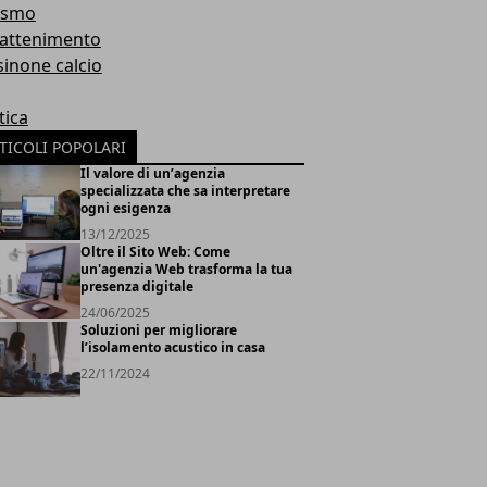
ismo
rattenimento
sinone calcio
tica
TICOLI POPOLARI
Il valore di un’agenzia
specializzata che sa interpretare
ogni esigenza
13/12/2025
Oltre il Sito Web: Come
un'agenzia Web trasforma la tua
presenza digitale
24/06/2025
Soluzioni per migliorare
l’isolamento acustico in casa
22/11/2024