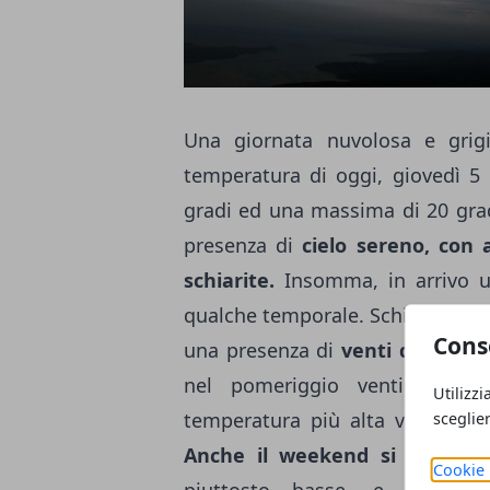
Una giornata nuvolosa e grig
temperatura di oggi, giovedì 5
gradi ed una massima di 20 gradi
presenza di
cielo sereno, con
schiarite.
Insomma, in arrivo u
qualche temporale. Schiarite nel
Cons
una presenza di
venti deboli
da 
nel pomeriggio venti deboli
Utilizzi
temperatura più alta verrà regi
sceglie
Anche il weekend si preannu
Cookie 