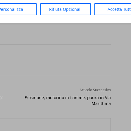
ialmente cielo sereno alla mattina e
riggio e durante la sera. Venerdì e sabato
Personalizza
Rifiuta Opzionali
Accetta Tut
to sarà del tutto coperto da nubi.
Articolo Successivo
er
Frosinone, motorino in fiamme, paura in Via
Marittima