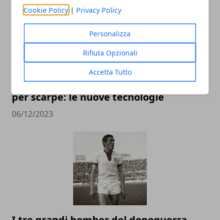
Cookie Policy
|
Privacy Policy
Personalizza
Rifiuta Opzionali
Accetta Tutto
Innovazione nella produzione di suole
per scarpe: le nuove tecnologie
06/12/2023
I tre grandi bomber del dopoguerra