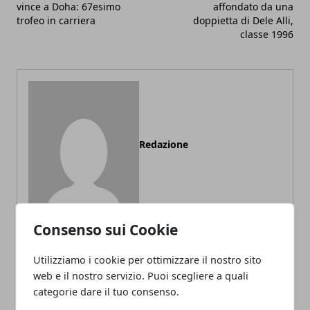
vince a Doha: 67esimo
affondato da una
trofeo in carriera
doppietta di Dele Alli,
classe 1996
Redazione
Consenso sui Cookie
Utilizziamo i cookie per ottimizzare il nostro sito
ARTICOLI CORRELATI
web e il nostro servizio. Puoi scegliere a quali
categorie dare il tuo consenso.