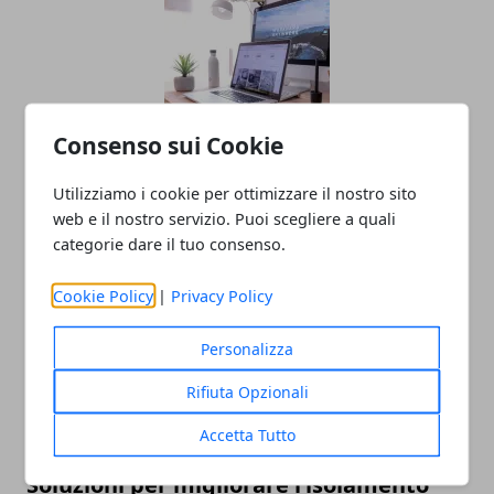
Consenso sui Cookie
Oltre il Sito Web: Come un'agenzia Web
Utilizziamo i cookie per ottimizzare il nostro sito
trasforma la tua presenza digitale
web e il nostro servizio. Puoi scegliere a quali
categorie dare il tuo consenso.
24/06/2025
Cookie Policy
|
Privacy Policy
Personalizza
Rifiuta Opzionali
Accetta Tutto
Soluzioni per migliorare l’isolamento