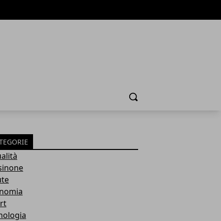
Cerca
TEGORIE
alità
sinone
ute
nomia
rt
nologia