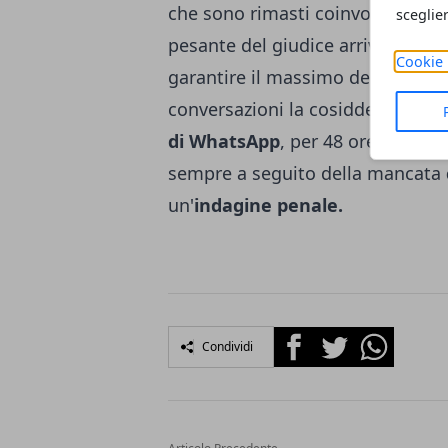
che sono rimasti coinvolti in un'
sceglie
pesante del giudice arriva tra l'a
Cookie 
garantire il massimo della
priva
conversazioni la cosiddetta la
ci
di WhatsApp
, per 48 ore, risale
sempre a seguito della mancata
un'
indagine penale.
Facebook
Twitter
Whatsapp
Condividi