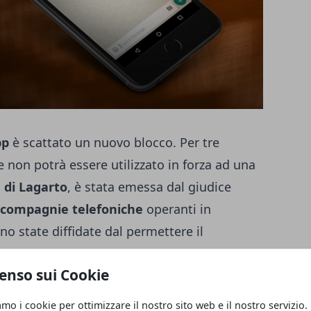
pp
è scattato un nuovo blocco. Per tre
ese non potrà essere utilizzato in forza ad una
 di Lagarto
, è stata emessa dal giudice
compagnie telefoniche
operanti in
ono state diffidate dal permettere il
di
messaggistica istantanea
altrimenti
enso sui Cookie
ntenza fa seguito alla mancata
ornire i dati relativi ad utenti del servizio
amo i cookie per ottimizzare il nostro sito web e il nostro servizio.