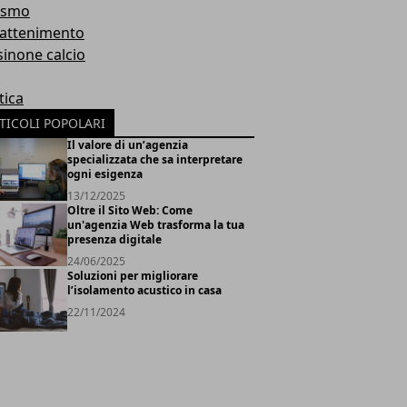
ismo
rattenimento
sinone calcio
tica
TICOLI POPOLARI
Il valore di un’agenzia
specializzata che sa interpretare
ogni esigenza
13/12/2025
Oltre il Sito Web: Come
un'agenzia Web trasforma la tua
presenza digitale
24/06/2025
Soluzioni per migliorare
l’isolamento acustico in casa
22/11/2024