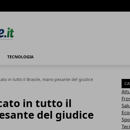
TECNOLOGIA
to in tutto il Brasile, mano pesante del giudice
CA
Attu
Fro
to in tutto il
Sal
esante del giudice
Eco
Spo
Tec