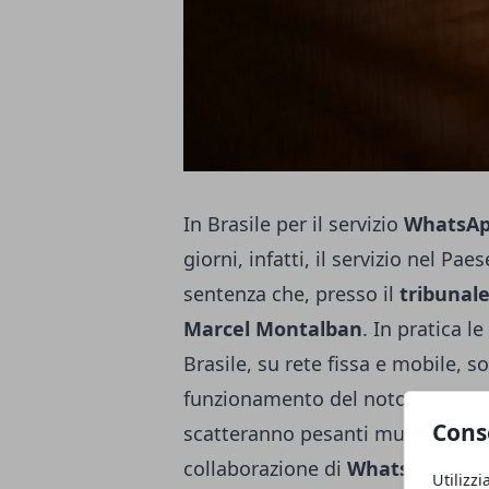
In Brasile per il servizio
WhatsA
giorni, infatti, il servizio nel Pa
sentenza che, presso il
tribunale
Marcel Montalban
. In pratica le
Brasile, su rete fissa e mobile, s
funzionamento del noto servizio 
Cons
scatteranno pesanti multe. La se
collaborazione di
WhatsApp
nel f
Utilizzi