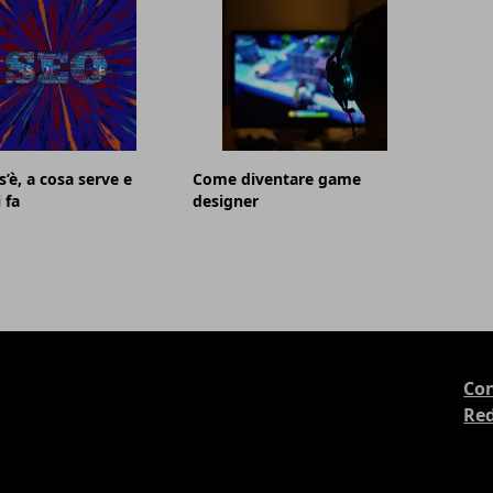
s’è, a cosa serve e
Come diventare game
 fa
designer
Con
Re