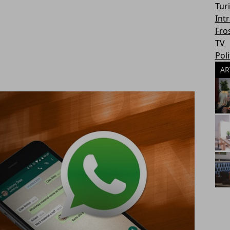
Tur
Int
Fro
TV
Poli
AR