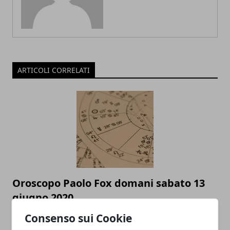
ARTICOLI CORRELATI
Oroscopo Paolo Fox domani sabato 13
giugno 2020
12/06/2020
Consenso sui Cookie