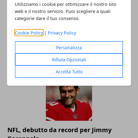
Utilizziamo i cookie per ottimizzare il nostro sito
web e il nostro servizio. Puoi scegliere a quali
categorie dare il tuo consenso.
Cookie Policy
|
Privacy Policy
Personalizza
I tre grandi bomber del dopoguerra
Rifiuta Opzionali
22/08/2021
Accetta Tutto
NFL, debutto da record per Jimmy