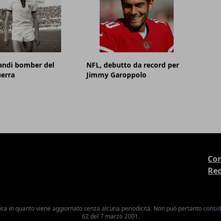
randi bomber del
NFL, debutto da record per
erra
Jimmy Garoppolo
Con
Re
ica in quanto viene aggiornato senza alcuna periodicità. Non può pertanto consider
62 del 7 marzo 2001.