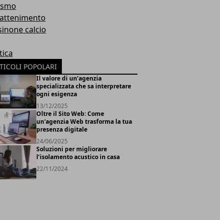
ismo
rattenimento
sinone calcio
tica
TICOLI POPOLARI
Il valore di un’agenzia
specializzata che sa interpretare
ogni esigenza
13/12/2025
Oltre il Sito Web: Come
un'agenzia Web trasforma la tua
presenza digitale
24/06/2025
Soluzioni per migliorare
l’isolamento acustico in casa
22/11/2024