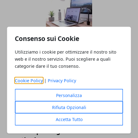
Consenso sui Cookie
Oltre il Sito Web: Come un'agenzia Web
Utilizziamo i cookie per ottimizzare il nostro sito
trasforma la tua presenza digitale
web e il nostro servizio. Puoi scegliere a quali
24/06/2025
categorie dare il tuo consenso.
Cookie Policy
|
Privacy Policy
Personalizza
Rifiuta Opzionali
Accetta Tutto
Soluzioni per migliorare l’isolamento