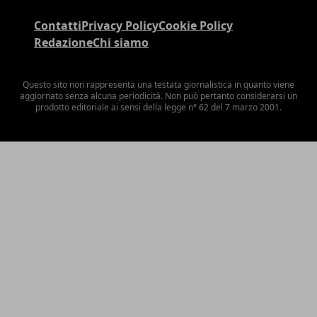
Contatti
Privacy Policy
Cookie Policy
Redazione
Chi siamo
Questo sito non rappresenta una testata giornalistica in quanto viene
aggiornato senza alcuna periodicità. Non può pertanto considerarsi un
prodotto editoriale ai sensi della legge n° 62 del 7 marzo 2001.