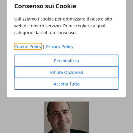
Consenso sui Cookie
07/03/2019
Utilizziamo i cookie per ottimizzare il nostro sito
web e il nostro servizio. Puoi scegliere a quali
categorie dare il tuo consenso.
Cookie Policy
|
Privacy Policy
Personalizza
Antonio Pompeo dopo visita Zingaretti,
Rifiuta Opzionali
'Ripartire dai temi concreti'
Accetta Tutto
06/03/2019