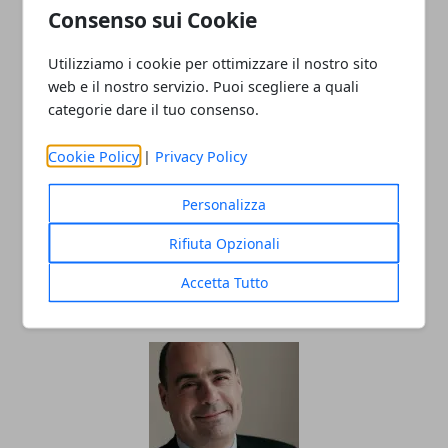
Consenso sui Cookie
07/03/2019
Utilizziamo i cookie per ottimizzare il nostro sito
web e il nostro servizio. Puoi scegliere a quali
categorie dare il tuo consenso.
Cookie Policy
|
Privacy Policy
Personalizza
Antonio Pompeo dopo visita Zingaretti,
Rifiuta Opzionali
'Ripartire dai temi concreti'
Accetta Tutto
06/03/2019