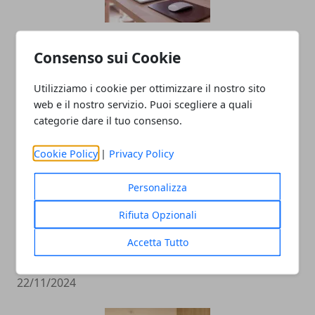
Oltre il Sito Web: Come un'agenzia Web
Consenso sui Cookie
trasforma la tua presenza digitale
24/06/2025
Utilizziamo i cookie per ottimizzare il nostro sito
web e il nostro servizio. Puoi scegliere a quali
categorie dare il tuo consenso.
Cookie Policy
|
Privacy Policy
Personalizza
Rifiuta Opzionali
Soluzioni per migliorare l’isolamento
Accetta Tutto
acustico in casa
22/11/2024